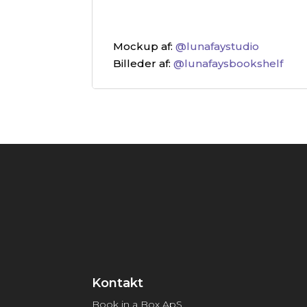
Mockup af:
@lunafaystudio
Billeder af:
@lunafaysbookshelf
Kontakt
Book in a Box ApS