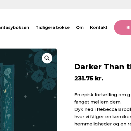
antasyboksen
Tidligere bokse
Om
Kontakt
B
Darker Than t
231.75
kr.
En episk fortælling om g
fanget mellem dem.
Dyk ned i Rebecca Brod
hvor vi følger en kemiker
hemmeligheder og en re