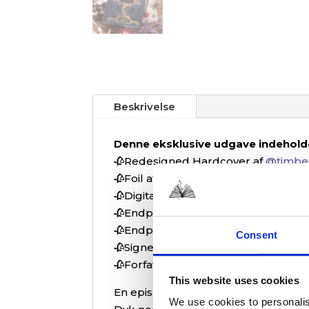
Beskrivelse
Denne eksklusive udgave indehold
🥀Redesigned Hardcover af
@timbe
🥀Foil af
@timbeeren
🥀Digital Printed Edges af
@timbeer
🥀Endpaper Designs af
@vitkovskay
🥀Endpaper Foil
@vitkovskaya_art
Consent
🥀Signed Bookplate⁠
🥀Forfatterbrev⁠
This website uses cookies
En episk fortælling om guder, tita
We use cookies to personalis