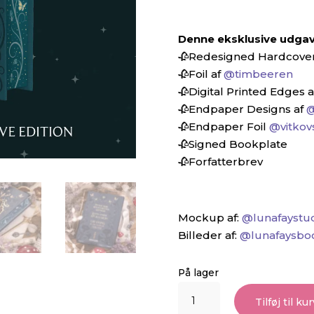
Denne eksklusive udgav
🥀Redesigned Hardcover
🥀Foil af
@timbeeren
🥀Digital Printed Edges 
🥀Endpaper Designs af
@
🥀Endpaper Foil
@vitkov
🥀Signed Bookplate⁠
🥀Forfatterbrev⁠
Mockup af:
@lunafaystu
Billeder af:
@lunafaysbo
På lager
Darker
Tilføj til kur
Than