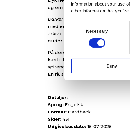
Dyk ned i Rebecca Brodkey's
Darker
information about your use of
og en rejse, der kan ændre verden
other information that you’ve
Darker Than the Starless Night
er en
Consent
med en mørk fortid, trues pludselig
Necessary
Selection
arkivar Quia, og sammen afslører
guder og titaner.
På deres rejse gennem farlige terr
kærlighed, som måske stadig lever.
Deny
spirende følelser for Quia og de tan
En rå, stemningsfuld og følelseslad
Detaljer:
Sprog:
Engelsk
Format:
Hardback
Sider:
451
Udgivelsesdato:
15-07-2025