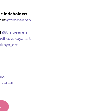
e indeholder:
 af
@timbeeren
af
@timbeeren
vitkovskaya_art
skaya_art
dio
okshelf
v