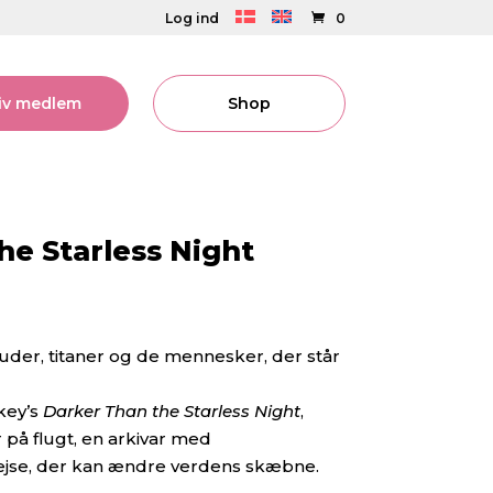
Log ind
0
liv medlem
Shop
he Starless Night
uder, titaner og de mennesker, der står
key’s
Darker Than the Starless Night
,
 på flugt, en arkivar med
jse, der kan ændre verdens skæbne.