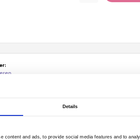
the
Starless
Night
antal
er:
eren
en
a_art
Details
ner og de mennesker, der står fanget mellem dem.
e content and ads, to provide social media features and to analy