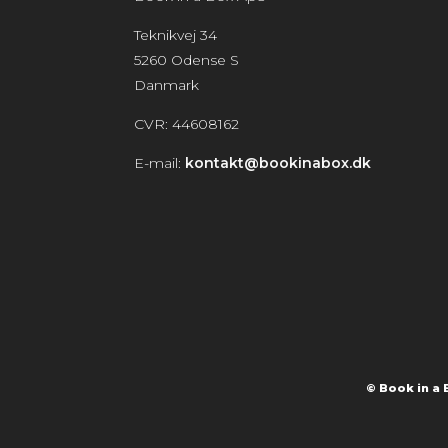
Teknikvej 34
5260 Odense S
Danmark
CVR: 44608162
E-mail:
kontakt@bookinabox.dk
© Book in a