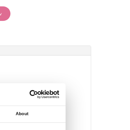
v
About