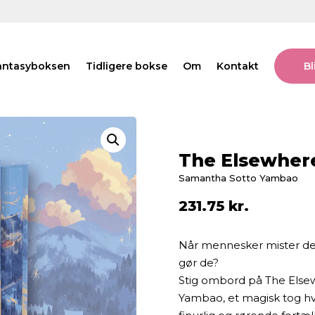
antasyboksen
Tidligere bokse
Om
Kontakt
B
The Elsewher
Samantha Sotto Yambao
231.75
kr.
Når mennesker mister dere
gør de?
Stig ombord på The Else
Yambao, et magisk tog hvo