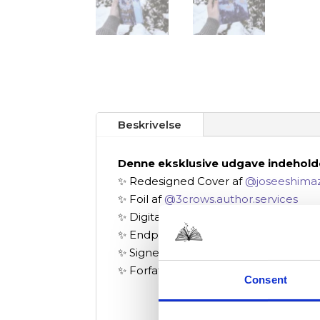
Beskrivelse
Denne eksklusive udgave indehold
✨ Redesigned Cover af
@joseeshimaz
✨ Foil af
@3crows.author.services
✨ Digitally Printed Edges af
@joseesh
✨ Endpaper Designs af
@get.muse
✨ Signed Bookplate⁠
✨ Forfatterbrev trykt i bogen
Consent