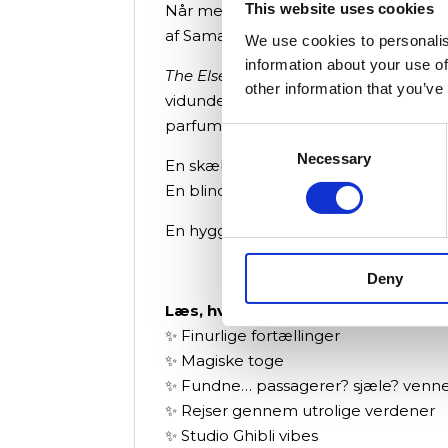
This website uses cookies
Når mennesker mister deres formål, 
af Samantha Sotto Yambao, en finurli
We use cookies to personalis
information about your use of
The Elsewhere Express
er ikke noget 
other information that you’ve
vidunderlige mysterier: lysende hvalh
parfumeri med umulige dufte.
Consent
Necessary
Selection
En skæbnesvanger nat stiger både Raya
En blind passager skjuler sig blandt 
En hyggelig, finurlig og rørende for
Deny
Læs, hvis du er til:
✨ Finurlige fortællinger
✨ Magiske toge
✨ Fundne… passagerer? sjæle? venn
✨ Rejser gennem utrolige verdener
✨ Studio Ghibli vibes