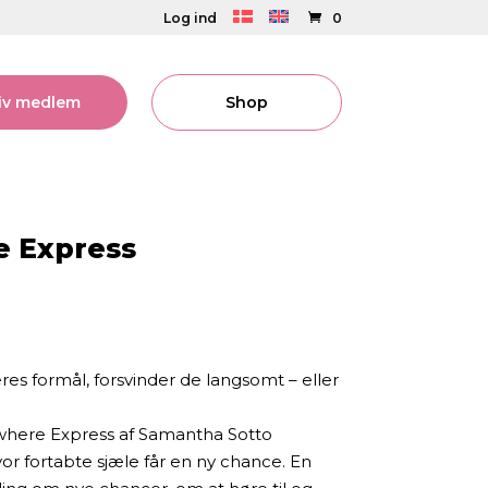
Log ind
0
liv medlem
Shop
e Express
s formål, forsvinder de langsomt – eller
where Express af Samantha Sotto
r fortabte sjæle får en ny chance. En