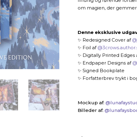
finurlig og rørende fortæ
om magien, der gemmer s
Denne eksklusive udgav
✨ Redesigned Cover af
@
✨ Foil af
@3crows.author.
✨ Digitally Printed Edges 
✨ Endpaper Designs af
@
✨ Signed Bookplate⁠
✨ Forfatterbrev trykt i b
Mockup af:
@lunafaystu
Billeder af:
@lunafaysbo