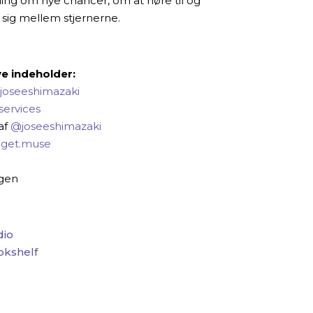
lling om nye chancer, om at høre til og
ig mellem stjernerne.
e indeholder:
joseeshimazaki
services
af
@joseeshimazaki
get.muse
ogen
dio
okshelf