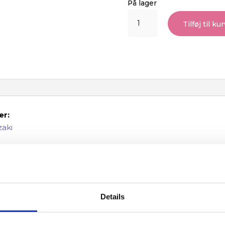
På lager
The
Tilføj til kur
Elsewhere
Express
antal
er:
aki
imazaki
Details