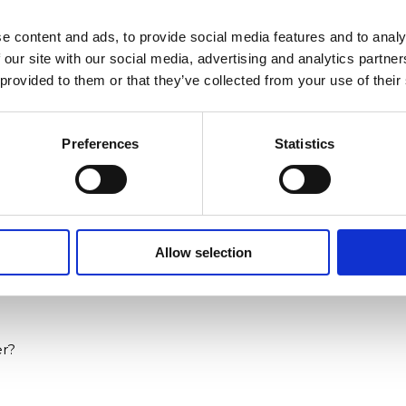
forsvinder de langsomt - eller sådan ser det ud. Velkom
g rejse om nye chancer og skjulte vidundere.
e content and ads, to provide social media features and to analy
 our site with our social media, advertising and analytics partn
almindeligt tog. Det er et sted, hvor fortabte sjæle får en
 provided to them or that they’ve collected from your use of their
ajer over cocktailbarer, glemte sange der skyller ind på s
Preferences
Statistics
 og Q ombord, hver især på jagt efter deres plads i toget. 
dem, og hvis den ikke findes i tide, kan hele toget og alle s
tælling om at høre til, om nye chancer og om magien, der g
Allow selection
er?